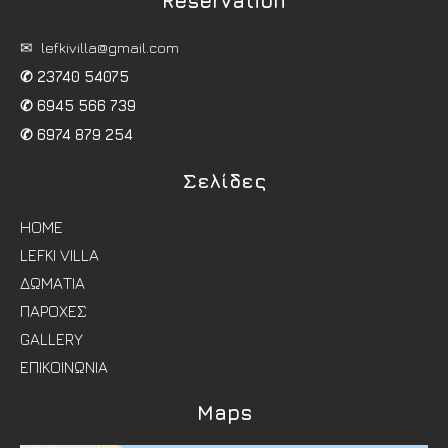
Reservation
✉
lefkivilla@gmail.com
✆
23740 54075
✆
6945 566 739
✆
6974 879 254
Σελίδες
HOME
LEFKI VILLA
ΔΩΜΑΤΙΑ
ΠΑΡΟΧΕΣ
GALLERY
ΕΠΙΚΟΙΝΩΝΙΑ
Maps