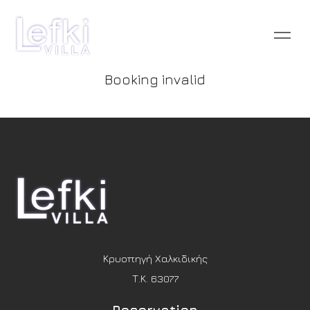
Booking invalid
Κρυοπηγή Χαλκιδικής
Τ.Κ. 63077